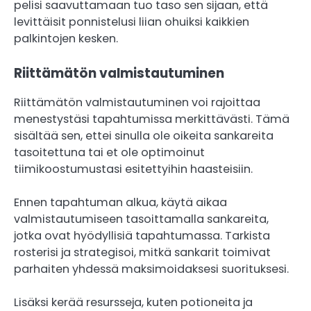
pelisi saavuttamaan tuo taso sen sijaan, että
levittäisit ponnistelusi liian ohuiksi kaikkien
palkintojen kesken.
Riittämätön valmistautuminen
Riittämätön valmistautuminen voi rajoittaa
menestystäsi tapahtumissa merkittävästi. Tämä
sisältää sen, ettei sinulla ole oikeita sankareita
tasoitettuna tai et ole optimoinut
tiimikoostumustasi esitettyihin haasteisiin.
Ennen tapahtuman alkua, käytä aikaa
valmistautumiseen tasoittamalla sankareita,
jotka ovat hyödyllisiä tapahtumassa. Tarkista
rosterisi ja strategisoi, mitkä sankarit toimivat
parhaiten yhdessä maksimoidaksesi suorituksesi.
Lisäksi kerää resursseja, kuten potioneita ja