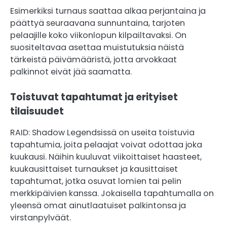
Esimerkiksi turnaus saattaa alkaa perjantaina ja
päättyä seuraavana sunnuntaina, tarjoten
pelaajille koko viikonlopun kilpailtavaksi. On
suositeltavaa asettaa muistutuksia näistä
tärkeistä päivämääristä, jotta arvokkaat
palkinnot eivät jää saamatta.
Toistuvat tapahtumat ja erityiset
tilaisuudet
RAID: Shadow Legendsissä on useita toistuvia
tapahtumia, joita pelaajat voivat odottaa joka
kuukausi. Näihin kuuluvat viikoittaiset haasteet,
kuukausittaiset turnaukset ja kausittaiset
tapahtumat, jotka osuvat lomien tai pelin
merkkipäivien kanssa. Jokaisella tapahtumalla on
yleensä omat ainutlaatuiset palkintonsa ja
virstanpylväät.