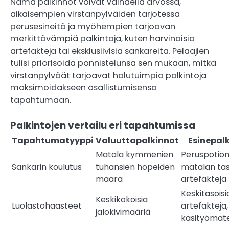
Nämä palkinnot voivat vaihdella arvossa,
aikaisempien virstanpylväiden tarjotessa
perusesineitä ja myöhempien tarjoavan
merkittävämpiä palkintoja, kuten harvinaisia
artefakteja tai eksklusiivisia sankareita. Pelaajien
tulisi priorisoida ponnistelunsa sen mukaan, mitkä
virstanpylväät tarjoavat halutuimpia palkintoja
maksimoidakseen osallistumisensa
tapahtumaan.
Palkintojen vertailu eri tapahtumissa
Tapahtumatyyppi
Valuuttapalkinnot
Esinepal
Matala kymmenien
Peruspotion
Sankarin koulutus
tuhansien hopeiden
matalan ta
määrä
artefakteja
Keskitasoisi
Keskikokoisia
Luolastohaasteet
artefakteja,
jalokivimääriä
käsityömate