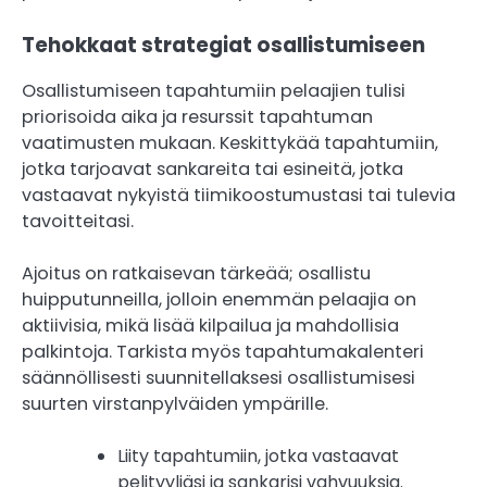
Tehokkaat strategiat osallistumiseen
Osallistumiseen tapahtumiin pelaajien tulisi
priorisoida aika ja resurssit tapahtuman
vaatimusten mukaan. Keskittykää tapahtumiin,
jotka tarjoavat sankareita tai esineitä, jotka
vastaavat nykyistä tiimikoostumustasi tai tulevia
tavoitteitasi.
Ajoitus on ratkaisevan tärkeää; osallistu
huipputunneilla, jolloin enemmän pelaajia on
aktiivisia, mikä lisää kilpailua ja mahdollisia
palkintoja. Tarkista myös tapahtumakalenteri
säännöllisesti suunnitellaksesi osallistumisesi
suurten virstanpylväiden ympärille.
Liity tapahtumiin, jotka vastaavat
pelityyliäsi ja sankarisi vahvuuksia.