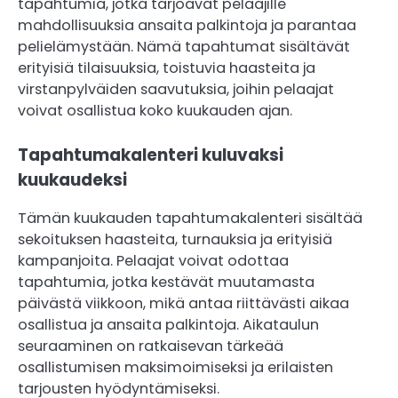
tapahtumia, jotka tarjoavat pelaajille
mahdollisuuksia ansaita palkintoja ja parantaa
pelielämystään. Nämä tapahtumat sisältävät
erityisiä tilaisuuksia, toistuvia haasteita ja
virstanpylväiden saavutuksia, joihin pelaajat
voivat osallistua koko kuukauden ajan.
Tapahtumakalenteri kuluvaksi
kuukaudeksi
Tämän kuukauden tapahtumakalenteri sisältää
sekoituksen haasteita, turnauksia ja erityisiä
kampanjoita. Pelaajat voivat odottaa
tapahtumia, jotka kestävät muutamasta
päivästä viikkoon, mikä antaa riittävästi aikaa
osallistua ja ansaita palkintoja. Aikataulun
seuraaminen on ratkaisevan tärkeää
osallistumisen maksimoimiseksi ja erilaisten
tarjousten hyödyntämiseksi.