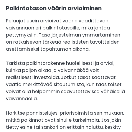
Palkintotason väärin arvioiminen
Pelaajat usein arvioivat väärin vaadittavan
vaivannäön eri palkintotasoille, mikä johtaa
pettymyksiin. Taso järjestelmän ymmärtäminen
on ratkaisevan tärkeää realististen tavoitteiden
asettamiseksi tapahtuman aikana.
Tarkista palkintorakenne huolellisesti ja arvioi,
kuinka paljon aikaa ja vaivannäköä voit
realistisesti investoida. Jotkut tasot saattavat
vaatia merkittävää sitoutumista, kun taas toiset
voivat olla helpommin saavutettavissa vähäisellä
vaivannäöllä.
Harkitse ponnistelujesi priorisoimista sen mukaan,
mitkä palkinnot ovat sinulle tärkeimpiä. Jos jokin
tietty esine tai sankari on erittäin haluttu, keskity