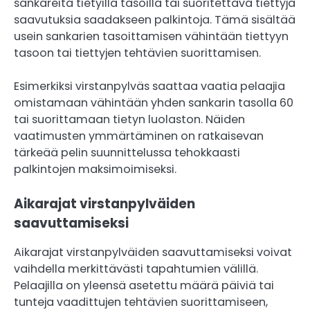
sankareita tietyillä tasoilla tai suoritettava tiettyjä
saavutuksia saadakseen palkintoja. Tämä sisältää
usein sankarien tasoittamisen vähintään tiettyyn
tasoon tai tiettyjen tehtävien suorittamisen.
Esimerkiksi virstanpylväs saattaa vaatia pelaajia
omistamaan vähintään yhden sankarin tasolla 60
tai suorittamaan tietyn luolaston. Näiden
vaatimusten ymmärtäminen on ratkaisevan
tärkeää pelin suunnittelussa tehokkaasti
palkintojen maksimoimiseksi.
Aikarajat virstanpylväiden
saavuttamiseksi
Aikarajat virstanpylväiden saavuttamiseksi voivat
vaihdella merkittävästi tapahtumien välillä.
Pelaajilla on yleensä asetettu määrä päiviä tai
tunteja vaadittujen tehtävien suorittamiseen,