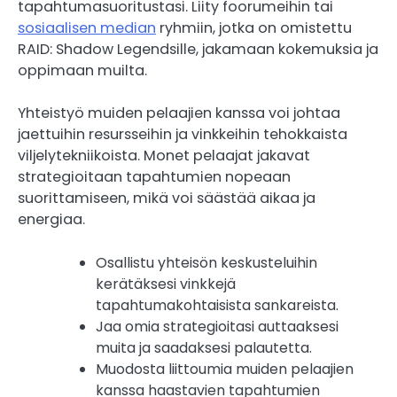
tapahtumasuoritustasi. Liity foorumeihin tai
sosiaalisen median
ryhmiin, jotka on omistettu
RAID: Shadow Legendsille, jakamaan kokemuksia ja
oppimaan muilta.
Yhteistyö muiden pelaajien kanssa voi johtaa
jaettuihin resursseihin ja vinkkeihin tehokkaista
viljelytekniikoista. Monet pelaajat jakavat
strategioitaan tapahtumien nopeaan
suorittamiseen, mikä voi säästää aikaa ja
energiaa.
Osallistu yhteisön keskusteluihin
kerätäksesi vinkkejä
tapahtumakohtaisista sankareista.
Jaa omia strategioitasi auttaaksesi
muita ja saadaksesi palautetta.
Muodosta liittoumia muiden pelaajien
kanssa haastavien tapahtumien