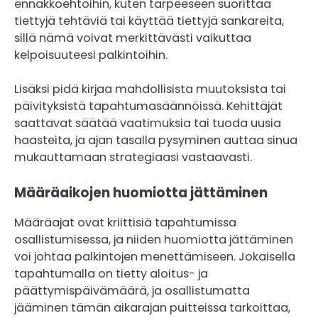
ennakkoehtoihin, kuten tarpeeseen suorittaa
tiettyjä tehtäviä tai käyttää tiettyjä sankareita,
sillä nämä voivat merkittävästi vaikuttaa
kelpoisuuteesi palkintoihin.
Lisäksi pidä kirjaa mahdollisista muutoksista tai
päivityksistä tapahtumasäännöissä. Kehittäjät
saattavat säätää vaatimuksia tai tuoda uusia
haasteita, ja ajan tasalla pysyminen auttaa sinua
mukauttamaan strategiaasi vastaavasti.
Määräaikojen huomiotta jättäminen
Määräajat ovat kriittisiä tapahtumissa
osallistumisessa, ja niiden huomiotta jättäminen
voi johtaa palkintojen menettämiseen. Jokaisella
tapahtumalla on tietty aloitus- ja
päättymispäivämäärä, ja osallistumatta
jääminen tämän aikarajan puitteissa tarkoittaa,