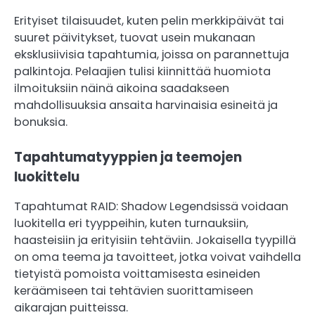
Erityiset tilaisuudet, kuten pelin merkkipäivät tai
suuret päivitykset, tuovat usein mukanaan
eksklusiivisia tapahtumia, joissa on parannettuja
palkintoja. Pelaajien tulisi kiinnittää huomiota
ilmoituksiin näinä aikoina saadakseen
mahdollisuuksia ansaita harvinaisia esineitä ja
bonuksia.
Tapahtumatyyppien ja teemojen
luokittelu
Tapahtumat RAID: Shadow Legendsissä voidaan
luokitella eri tyyppeihin, kuten turnauksiin,
haasteisiin ja erityisiin tehtäviin. Jokaisella tyypillä
on oma teema ja tavoitteet, jotka voivat vaihdella
tietyistä pomoista voittamisesta esineiden
keräämiseen tai tehtävien suorittamiseen
aikarajan puitteissa.