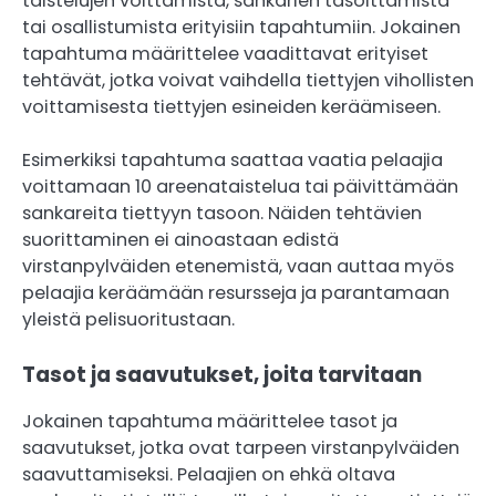
taistelujen voittamista, sankarien tasoittamista
tai osallistumista erityisiin tapahtumiin. Jokainen
tapahtuma määrittelee vaadittavat erityiset
tehtävät, jotka voivat vaihdella tiettyjen vihollisten
voittamisesta tiettyjen esineiden keräämiseen.
Esimerkiksi tapahtuma saattaa vaatia pelaajia
voittamaan 10 areenataistelua tai päivittämään
sankareita tiettyyn tasoon. Näiden tehtävien
suorittaminen ei ainoastaan edistä
virstanpylväiden etenemistä, vaan auttaa myös
pelaajia keräämään resursseja ja parantamaan
yleistä pelisuoritustaan.
Tasot ja saavutukset, joita tarvitaan
Jokainen tapahtuma määrittelee tasot ja
saavutukset, jotka ovat tarpeen virstanpylväiden
saavuttamiseksi. Pelaajien on ehkä oltava