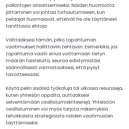
palkintojen ansaitsemiseksi. Näiden huomiotta
jättäminen voi johtaa turhautumiseen, kun
pelaajat huomaavat, etteivät he ole täyttäneet
tarvittavia ehtoja.
Välttääksesi tämän, pilko tapahtuman
vaatimukset hallittaviin tehtäviin. Esimerkiksi, jos
tapahtuma vaatii sinua voittamaan tietyn
määrän taisteluita, seuraa edistymistäsi
säännöllisesti varmistaaksesi, että pysyt
tavoitteessasi.
Käytä pelin sisäisiä työkaluja tai ulkoisia resursseja,
kuten yhteisön oppaita, auttaaksesi
selventämään osallistumiskriteerejä. Yhteisöön
osallistuminen voi myös tarjota näkemyksiä
tehokkaista strategioista näiden vaatimusten
täyttämiseksi.