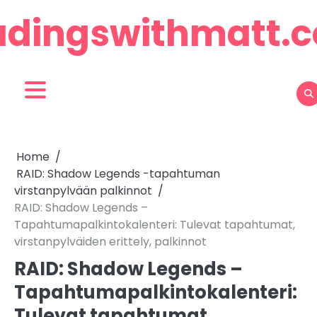
Skip
adingswithmatt.
to
content
Home
RAID: Shadow Legends -tapahtuman
virstanpylvään palkinnot
RAID: Shadow Legends –
Tapahtumapalkintokalenteri: Tulevat tapahtumat,
virstanpylväiden erittely, palkinnot
RAID: Shadow Legends –
Tapahtumapalkintokalenteri:
Tulevat tapahtumat,