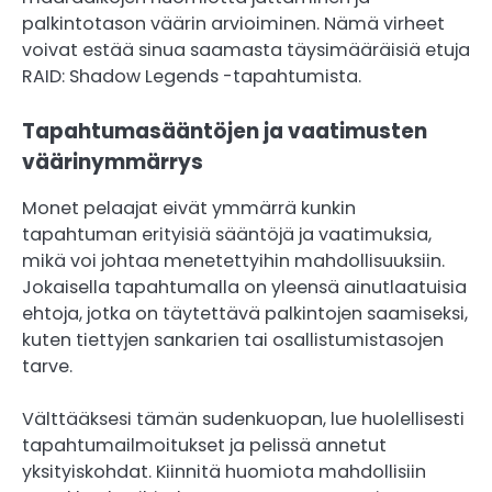
palkintotason väärin arvioiminen. Nämä virheet
voivat estää sinua saamasta täysimääräisiä etuja
RAID: Shadow Legends -tapahtumista.
Tapahtumasääntöjen ja vaatimusten
väärinymmärrys
Monet pelaajat eivät ymmärrä kunkin
tapahtuman erityisiä sääntöjä ja vaatimuksia,
mikä voi johtaa menetettyihin mahdollisuuksiin.
Jokaisella tapahtumalla on yleensä ainutlaatuisia
ehtoja, jotka on täytettävä palkintojen saamiseksi,
kuten tiettyjen sankarien tai osallistumistasojen
tarve.
Välttääksesi tämän sudenkuopan, lue huolellisesti
tapahtumailmoitukset ja pelissä annetut
yksityiskohdat. Kiinnitä huomiota mahdollisiin