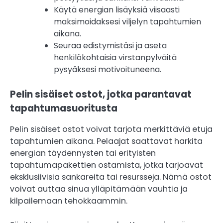
Käytä energian lisäyksiä viisaasti
maksimoidaksesi viljelyn tapahtumien
aikana.
Seuraa edistymistäsi ja aseta
henkilökohtaisia virstanpylväitä
pysyäksesi motivoituneena.
Pelin sisäiset ostot, jotka parantavat
tapahtumasuoritusta
Pelin sisäiset ostot voivat tarjota merkittäviä etuja
tapahtumien aikana. Pelaajat saattavat harkita
energian täydennysten tai erityisten
tapahtumapakettien ostamista, jotka tarjoavat
eksklusiivisia sankareita tai resursseja. Nämä ostot
voivat auttaa sinua ylläpitämään vauhtia ja
kilpailemaan tehokkaammin.