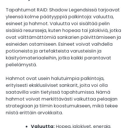
Tapahtumat RAID: Shadow Legendsissä tarjoavat
yleensä kolme päätyyppiä palkintoja: valuutta,
esineet ja hahmot. Valuutta voi sisältää pelin
sisäisiä resursseja, kuten hopeaa tai jalokiviä, jotka
ovat välttämättömiä sankarien päivittämiseen ja
esineiden ostamiseen. Esineet voivat vaihdella
potioneista ja artefakteista varusteisiin ja
käsityömateriaaleihin, jotka kaikki parantavat
pelielämystä.
Hahmot ovat usein halutuimpia palkintoja,
erityisesti eksklusiiviset sankarit, joita voi olla
saatavilla vain tietyissä tapahtumissa. Nämä
hahmot voivat merkittävästi vaikuttaa pelaajan
strategiaan ja tiimin koostumukseen, mikä tekee
niistä erittäin arvokkaita.
Valuutta:
Hopea, jalokivet, energia.