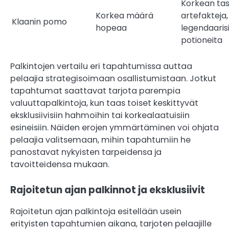
Korkean ta
Korkea määrä
artefakteja,
Klaanin pomo
hopeaa
legendaaris
potioneita
Palkintojen vertailu eri tapahtumissa auttaa
pelaajia strategisoimaan osallistumistaan. Jotkut
tapahtumat saattavat tarjota parempia
valuuttapalkintoja, kun taas toiset keskittyvät
eksklusiivisiin hahmoihin tai korkealaatuisiin
esineisiin. Näiden erojen ymmärtäminen voi ohjata
pelaajia valitsemaan, mihin tapahtumiin he
panostavat nykyisten tarpeidensa ja
tavoitteidensa mukaan.
Rajoitetun ajan palkinnot ja eksklusiivit
Rajoitetun ajan palkintoja esitellään usein
erityisten tapahtumien aikana, tarjoten pelaajille