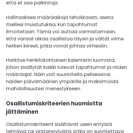
että et saa palkintoja.
Hallitaaksesi määräaikoja tehokkaasti, aseta
itsellesi muistutuksia, kun tapahtumat
ilmoitetaan. Tämä voi auttaa varmistamaan,
että varaat aikaa osallistua täysin ja vältät viime
hetken kiireet, jotka voivat johtaa virheisiin.
Harkitse henkilökohtaisen kalenterin luomista,
johon sisällytät kaikki tulevat tapahtumat ja niiden
määräajat. Näin voit suunnitella pelisessiosi
näiden päivämäärien ympärille ja maksimoida
mahdollisuutesi menestykseen.
Osallistumiskriteerien huomiotta
jättäminen
Osallistumiskriteerit sisältävät usein erityisiä
tehtäviä tai virstanpylväitä, jotka on suoritettava