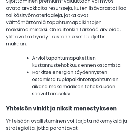
Sijoittaminen premium-valuuttaan voi myös
avata arvokkaita resursseja, kuten lisävarastotilaa
tai käsityömateriaaleja, jotka ovat
välttämättömiä tapahtumapalkintojen
maksimoimiseksi. On kuitenkin tärkeää arvioida,
ylittävätkö hyödyt kustannukset budjettisi
mukaan.
Arvioi tapahtumapakettien
kustannustehokkuus ennen ostamista.
Harkitse energian täydennysten
ostamista tuplapalkintotapahtumien
aikana maksimaalisen tehokkuuden
saavuttamiseksi.
Yhteisön vinkit ja niksit menestykseen
Yhteisöön osallistuminen voi tarjota näkemyksiä ja
strategioita, jotka parantavat