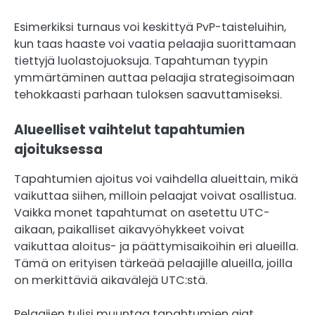
Esimerkiksi turnaus voi keskittyä PvP-taisteluihin,
kun taas haaste voi vaatia pelaajia suorittamaan
tiettyjä luolastojuoksuja. Tapahtuman tyypin
ymmärtäminen auttaa pelaajia strategisoimaan
tehokkaasti parhaan tuloksen saavuttamiseksi.
Alueelliset vaihtelut tapahtumien
ajoituksessa
Tapahtumien ajoitus voi vaihdella alueittain, mikä
vaikuttaa siihen, milloin pelaajat voivat osallistua.
Vaikka monet tapahtumat on asetettu UTC-
aikaan, paikalliset aikavyöhykkeet voivat
vaikuttaa aloitus- ja päättymisaikoihin eri alueilla.
Tämä on erityisen tärkeää pelaajille alueilla, joilla
on merkittäviä aikavälejä UTC:stä.
Pelaajien tulisi muuntaa tapahtumien ajat