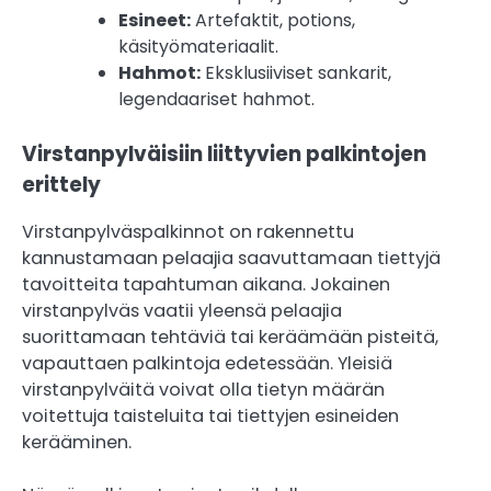
Esineet:
Artefaktit, potions,
käsityömateriaalit.
Hahmot:
Eksklusiiviset sankarit,
legendaariset hahmot.
Virstanpylväisiin liittyvien palkintojen
erittely
Virstanpylväspalkinnot on rakennettu
kannustamaan pelaajia saavuttamaan tiettyjä
tavoitteita tapahtuman aikana. Jokainen
virstanpylväs vaatii yleensä pelaajia
suorittamaan tehtäviä tai keräämään pisteitä,
vapauttaen palkintoja edetessään. Yleisiä
virstanpylväitä voivat olla tietyn määrän
voitettuja taisteluita tai tiettyjen esineiden
kerääminen.