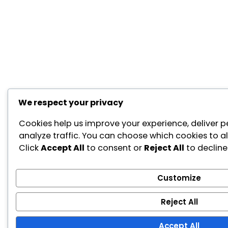
We respect your privacy
Cookies help us improve your experience, deliver p
analyze traffic. You can choose which cookies to a
Click
Accept All
to consent or
Reject All
to decline
Customize
Reject All
Accept All