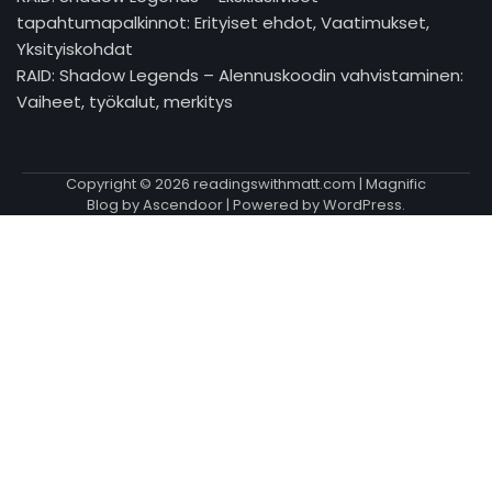
tapahtumapalkinnot: Erityiset ehdot, Vaatimukset,
Yksityiskohdat
RAID: Shadow Legends – Alennuskoodin vahvistaminen:
Vaiheet, työkalut, merkitys
Copyright © 2026
readingswithmatt.com
| Magnific
Blog by
Ascendoor
| Powered by
WordPress
.