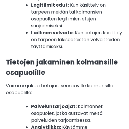
Legitiimit edut:
Kun käsittely on
tarpeen meidän tai kolmansien
osapuolten legitiimien etujen
suojaamiseksi.
Laillinen velvoite:
Kun tietojen käsittely
on tarpeen lakisääteisten velvoitteiden
täyttämiseksi.
Tietojen jakaminen kolmansille
osapuolille
Voimme jakaa tietojasi seuraaville kolmansille
osapuolille:
Palveluntarjoajat:
Kolmannet
osapuolet, jotka auttavat meitä
palveluiden tarjoamisessa.
Analytiikka:
Käytämme