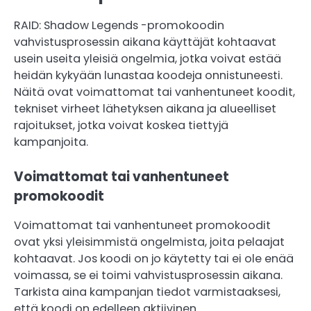
RAID: Shadow Legends -promokoodin
vahvistusprosessin aikana käyttäjät kohtaavat
usein useita yleisiä ongelmia, jotka voivat estää
heidän kykyään lunastaa koodeja onnistuneesti.
Näitä ovat voimattomat tai vanhentuneet koodit,
tekniset virheet lähetyksen aikana ja alueelliset
rajoitukset, jotka voivat koskea tiettyjä
kampanjoita.
Voimattomat tai vanhentuneet
promokoodit
Voimattomat tai vanhentuneet promokoodit
ovat yksi yleisimmistä ongelmista, joita pelaajat
kohtaavat. Jos koodi on jo käytetty tai ei ole enää
voimassa, se ei toimi vahvistusprosessin aikana.
Tarkista aina kampanjan tiedot varmistaaksesi,
että koodi on edelleen aktiivinen.