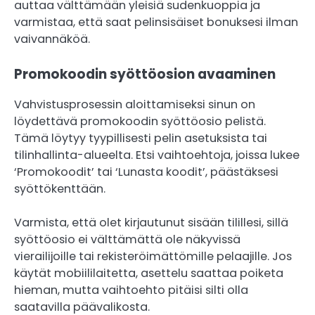
auttaa välttämään yleisiä sudenkuoppia ja
varmistaa, että saat pelinsisäiset bonuksesi ilman
vaivannäköä.
Promokoodin syöttöosion avaaminen
Vahvistusprosessin aloittamiseksi sinun on
löydettävä promokoodin syöttöosio pelistä.
Tämä löytyy tyypillisesti pelin asetuksista tai
tilinhallinta-alueelta. Etsi vaihtoehtoja, joissa lukee
‘Promokoodit’ tai ‘Lunasta koodit’, päästäksesi
syöttökenttään.
Varmista, että olet kirjautunut sisään tilillesi, sillä
syöttöosio ei välttämättä ole näkyvissä
vierailijoille tai rekisteröimättömille pelaajille. Jos
käytät mobiililaitetta, asettelu saattaa poiketa
hieman, mutta vaihtoehto pitäisi silti olla
saatavilla päävalikosta.