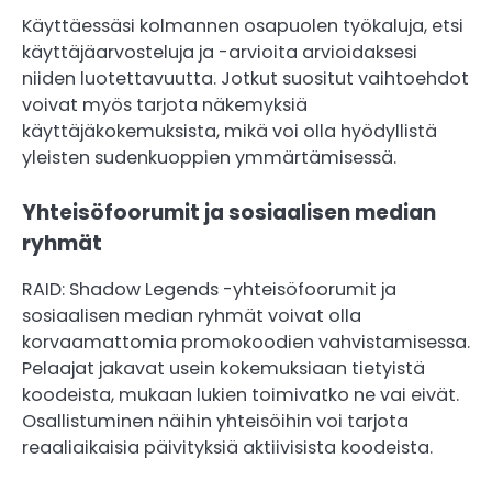
Käyttäessäsi kolmannen osapuolen työkaluja, etsi
käyttäjäarvosteluja ja -arvioita arvioidaksesi
niiden luotettavuutta. Jotkut suositut vaihtoehdot
voivat myös tarjota näkemyksiä
käyttäjäkokemuksista, mikä voi olla hyödyllistä
yleisten sudenkuoppien ymmärtämisessä.
Yhteisöfoorumit ja sosiaalisen median
ryhmät
RAID: Shadow Legends -yhteisöfoorumit ja
sosiaalisen median ryhmät voivat olla
korvaamattomia promokoodien vahvistamisessa.
Pelaajat jakavat usein kokemuksiaan tietyistä
koodeista, mukaan lukien toimivatko ne vai eivät.
Osallistuminen näihin yhteisöihin voi tarjota
reaaliaikaisia päivityksiä aktiivisista koodeista.