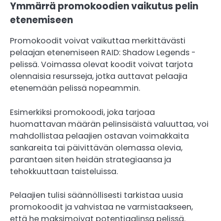
Ymmärrä promokoodien vaikutus pelin
etenemiseen
Promokoodit voivat vaikuttaa merkittävästi
pelaajan etenemiseen RAID: Shadow Legends -
pelissä. Voimassa olevat koodit voivat tarjota
olennaisia resursseja, jotka auttavat pelaajia
etenemään pelissä nopeammin.
Esimerkiksi promokoodi, joka tarjoaa
huomattavan määrän pelinsisäistä valuuttaa, voi
mahdollistaa pelaajien ostavan voimakkaita
sankareita tai päivittävän olemassa olevia,
parantaen siten heidän strategiaansa ja
tehokkuuttaan taisteluissa.
Pelaajien tulisi säännöllisesti tarkistaa uusia
promokoodit ja vahvistaa ne varmistaakseen,
että he maksimoivat potentiaalinsa pelissä.