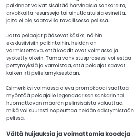
palkinnot voivat sisältää harvinaisia sankareita,
arvokkaita resursseja tai ainutlaatuisia esineitä,
joita ei ole saatavilla tavallisessa pelissä.
Jotta pelaajat pääsevät käsiksi näihin
eksklusiivisiin palkintoihin, heidän on
varmistettava, että koodit ovat voimassa ja
syötetty oikein. Tämä vahvistusprosessi voi estää
pettymyksiä ja varmistaa, että pelaajat saavat
kaiken irti pelielämyksestään.
Esimerkiksi voimassa oleva promokoodi saattaa
myöntää pelaajalle legendaarisen sankarin tai
huomattavan määrän pelinsisäistä valuuttaa,
mikä voi suuresti nopeuttaa heidän edistymistään
pelissä.
Vältä huijauksia ja voimattomia koodeja