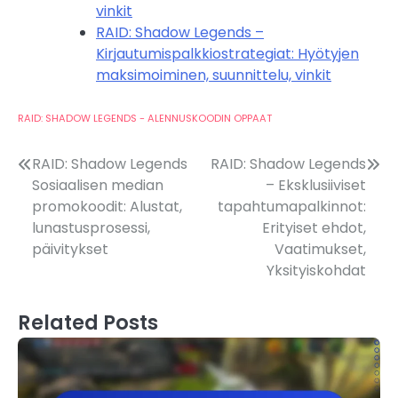
vinkit
RAID: Shadow Legends –
Kirjautumispalkkiostrategiat: Hyötyjen
maksimoiminen, suunnittelu, vinkit
RAID: SHADOW LEGENDS - ALENNUSKOODIN OPPAAT
Post
RAID: Shadow Legends
RAID: Shadow Legends
Sosiaalisen median
– Eksklusiiviset
navigation
promokoodit: Alustat,
tapahtumapalkinnot:
lunastusprosessi,
Erityiset ehdot,
päivitykset
Vaatimukset,
Yksityiskohdat
Related Posts