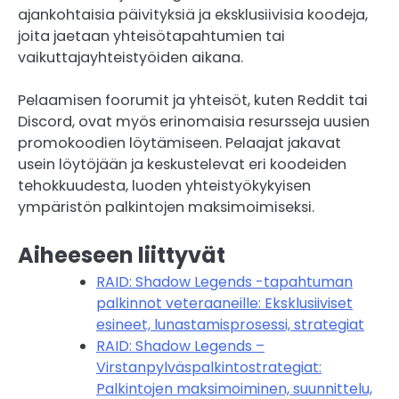
ajankohtaisia päivityksiä ja eksklusiivisia koodeja,
joita jaetaan yhteisötapahtumien tai
vaikuttajayhteistyöiden aikana.
Pelaamisen foorumit ja yhteisöt, kuten Reddit tai
Discord, ovat myös erinomaisia resursseja uusien
promokoodien löytämiseen. Pelaajat jakavat
usein löytöjään ja keskustelevat eri koodeiden
tehokkuudesta, luoden yhteistyökykyisen
ympäristön palkintojen maksimoimiseksi.
Aiheeseen liittyvät
RAID: Shadow Legends -tapahtuman
palkinnot veteraaneille: Eksklusiiviset
esineet, lunastamisprosessi, strategiat
RAID: Shadow Legends –
Virstanpylväspalkintostrategiat:
Palkintojen maksimoiminen, suunnittelu,