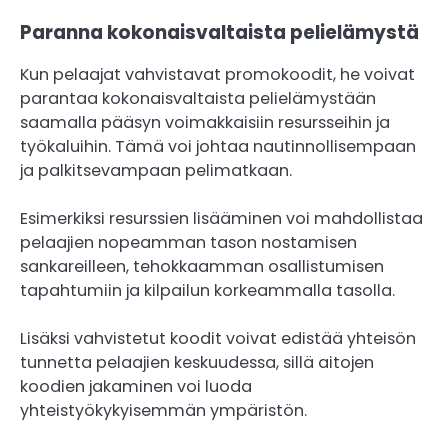
Paranna kokonaisvaltaista pelielämystä
Kun pelaajat vahvistavat promokoodit, he voivat
parantaa kokonaisvaltaista pelielämystään
saamalla pääsyn voimakkaisiin resursseihin ja
työkaluihin. Tämä voi johtaa nautinnollisempaan
ja palkitsevampaan pelimatkaan.
Esimerkiksi resurssien lisääminen voi mahdollistaa
pelaajien nopeamman tason nostamisen
sankareilleen, tehokkaamman osallistumisen
tapahtumiin ja kilpailun korkeammalla tasolla.
Lisäksi vahvistetut koodit voivat edistää yhteisön
tunnetta pelaajien keskuudessa, sillä aitojen
koodien jakaminen voi luoda
yhteistyökykyisemmän ympäristön.