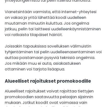
yhteysongelmista tai pelin itsensä häiriöistä.
Vianetsintään varmista, että internet-yhteytesi
on vakaa ja yritä lähettää koodi uudelleen
muutaman minuutin kuluttua. Jos ongelma
jatkuu, pelin tai laitteesi uudelleenkäynnistäminen
voi ratkaista tilapäiset häiriöt.
Joissakin tapauksissa sovelluksen välimuistin
tyhjentäminen tai pelin uudelleenasentaminen voi
auttaa poistamaan pysyviä teknisiä ongelmia.
Jos mikään muu ei auta, asiakastukeen
ottaminen voi tarjota lisäapua.
Alueelliset rajoitukset promokoodille
Alueelliset rajoitukset voivat rajoittaa tiettyjen
promokoodien saatavuutta pelaajan sijainnin
mukaan. Jotkut koodit ovat voimassa vain