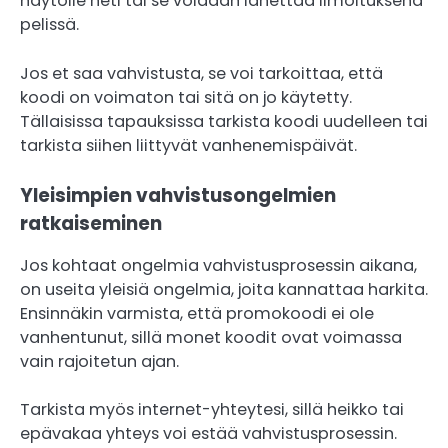
näytölle heti tai se voidaan lähettää ilmoituksena
pelissä.
Jos et saa vahvistusta, se voi tarkoittaa, että
koodi on voimaton tai sitä on jo käytetty.
Tällaisissa tapauksissa tarkista koodi uudelleen tai
tarkista siihen liittyvät vanhenemispäivät.
Yleisimpien vahvistusongelmien
ratkaiseminen
Jos kohtaat ongelmia vahvistusprosessin aikana,
on useita yleisiä ongelmia, joita kannattaa harkita.
Ensinnäkin varmista, että promokoodi ei ole
vanhentunut, sillä monet koodit ovat voimassa
vain rajoitetun ajan.
Tarkista myös internet-yhteytesi, sillä heikko tai
epävakaa yhteys voi estää vahvistusprosessin.