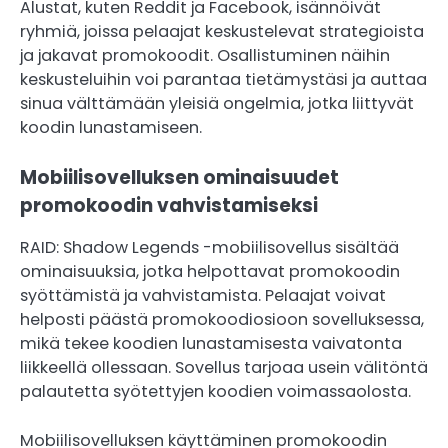
Alustat, kuten Reddit ja Facebook, isännöivät
ryhmiä, joissa pelaajat keskustelevat strategioista
ja jakavat promokoodit. Osallistuminen näihin
keskusteluihin voi parantaa tietämystäsi ja auttaa
sinua välttämään yleisiä ongelmia, jotka liittyvät
koodin lunastamiseen.
Mobiilisovelluksen ominaisuudet
promokoodin vahvistamiseksi
RAID: Shadow Legends -mobiilisovellus sisältää
ominaisuuksia, jotka helpottavat promokoodin
syöttämistä ja vahvistamista. Pelaajat voivat
helposti päästä promokoodiosioon sovelluksessa,
mikä tekee koodien lunastamisesta vaivatonta
liikkeellä ollessaan. Sovellus tarjoaa usein välitöntä
palautetta syötettyjen koodien voimassaolosta.
Mobiilisovelluksen käyttäminen promokoodin