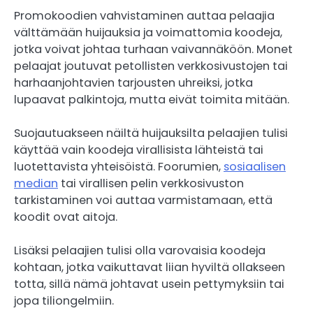
Promokoodien vahvistaminen auttaa pelaajia
välttämään huijauksia ja voimattomia koodeja,
jotka voivat johtaa turhaan vaivannäköön. Monet
pelaajat joutuvat petollisten verkkosivustojen tai
harhaanjohtavien tarjousten uhreiksi, jotka
lupaavat palkintoja, mutta eivät toimita mitään.
Suojautuakseen näiltä huijauksilta pelaajien tulisi
käyttää vain koodeja virallisista lähteistä tai
luotettavista yhteisöistä. Foorumien,
sosiaalisen
median
tai virallisen pelin verkkosivuston
tarkistaminen voi auttaa varmistamaan, että
koodit ovat aitoja.
Lisäksi pelaajien tulisi olla varovaisia koodeja
kohtaan, jotka vaikuttavat liian hyviltä ollakseen
totta, sillä nämä johtavat usein pettymyksiin tai
jopa tiliongelmiin.