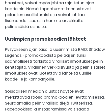
haasteet, voivat myös johtaa rajoitetun ajan
koodeihin. Nämä tapahtumat kannustavat
pelaajien osallistumista ja voivat johtaa
lisämahdollisuuksiin hankkia arvokkaita
pelinsisäisiä esineitä.
Uusimpien promokoodien lähteet
Pysyäkseen ajan tasalla uusimmista RAID: Shadow
Legends -promokoodista pelaajien tulisi
säännöllisesti tarkistaa viralliset ilmoitukset pelin
kehittäjiltä. Virallinen verkkosivusto ja pelin sisäiset
ilmoitukset ovat luotettavia lähteitä uusille
koodeille ja kampanjoille.
Sosiaalisen median alustat näyttelevät
merkittävää roolia promokoodien levittämisessä.
Seuraamalla pelin virallisia tilejä Twitterissä,
Facebookissa ja Instagramissa voit saada