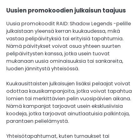
Uusien promokoodien julkaisun taajuus
Uusia promokoodit RAID: Shadow Legends -pelille
julkaistaan yleensä kerran kuukaudessa, mikä
vastaa pelipäivityksiä tai erityisiä tapahtumia.
Nämä päivitykset voivat osua yhteen suurten
pelipäivitysten kanssa, jotka usein tuovat
mukanaan uusia ominaisuuksia tai sankareita,
luoden jännitystä yhteisössä.
Kuukausittaisten julkaisujen lisäksi pelaajat voivat
odottaa kausikampanjoita, jotka voivat tapahtua
lomien tai merkittävien pelin vuosipäivien aikana.
Nämä kampanjat tarjoavat usein eksklusiivisia
koodeja, jotka tarjoavat ainutlaatuisia palkintoja,
parantaen pelielämystä.
Yhteisötapahtumat, kuten turnaukset tai