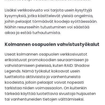
Lisäksi verkkosivusto voi tarjota usein kysyttyjä
kysymyksiä, jotka käsittelevät yleisiä ongelmia,
joihin pelaajat törmäävät koodeja syöttäessään.
Näihin resursseihin tutustuminen voi säästää
aikaa ja estää turhautumista.
Kolmannen osapuolen vahvistustyökalut
Useat kolmannen osapuolen verkkosivustot
erikoistuvat promokoodien seuraamiseen ja
vahvistamiseen peleissä, kuten RAID: Shadow
Legends. Nämä työkalut kokoavat usein
luetteloita aktiivisista ja vanhentuneista
koodeista, jolloin pelaajat voivat nopeasti
tarkistaa niiden voimassaolon. On kuitenkin
tärkeää käyttää luotettavia sivustoja huijausten
tai vanhentuneiden tietojen välttämiseksi.