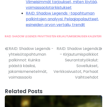
Viimeisimmät tarjoukset, miten löytää,
voimassaolotarkistukset
RAID: Shadow Legends -tapahtuman
palkintojen analyysi: Pelaajapalautteet,
esineiden arvon vertailu, trendit
RAID: SHADOW LEGENDS PÄIVITTÄISTEN KIRJAUTUMISBONUSIEN KALENTERI
Post
RAID: Shadow Legends -
RAID: Shadow Legends
yhteisötapahtuman
– Kirjautumispalkkiot
navigation
palkinnot: Kuinka
Seurantatyökalut:
päästä käsiksi,
Sovellukset,
jakamismenetelmät,
Verkkosivustot, Parhaat
voimassaolo
Vaihtoehdot
Related Posts