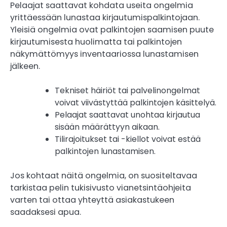
Pelaajat saattavat kohdata useita ongelmia
yrittäessään lunastaa kirjautumispalkintojaan.
Yleisiä ongelmia ovat palkintojen saamisen puute
kirjautumisesta huolimatta tai palkintojen
näkymättömyys inventaariossa lunastamisen
jälkeen.
Tekniset häiriöt tai palvelinongelmat
voivat viivästyttää palkintojen käsittelyä.
Pelaajat saattavat unohtaa kirjautua
sisään määrättyyn aikaan.
Tilirajoitukset tai -kiellot voivat estää
palkintojen lunastamisen.
Jos kohtaat näitä ongelmia, on suositeltavaa
tarkistaa pelin tukisivusto vianetsintäohjeita
varten tai ottaa yhteyttä asiakastukeen
saadaksesi apua.