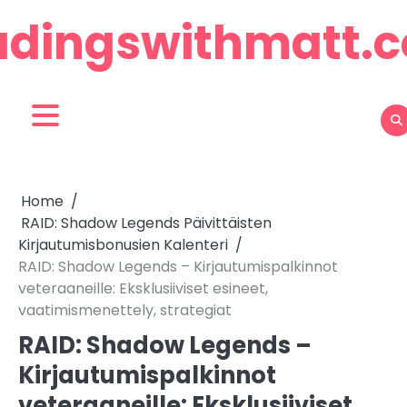
Skip
adingswithmatt.
to
content
Home
RAID: Shadow Legends Päivittäisten
Kirjautumisbonusien Kalenteri
RAID: Shadow Legends – Kirjautumispalkinnot
veteraaneille: Eksklusiiviset esineet,
vaatimismenettely, strategiat
RAID: Shadow Legends –
Kirjautumispalkinnot
veteraaneille: Eksklusiiviset