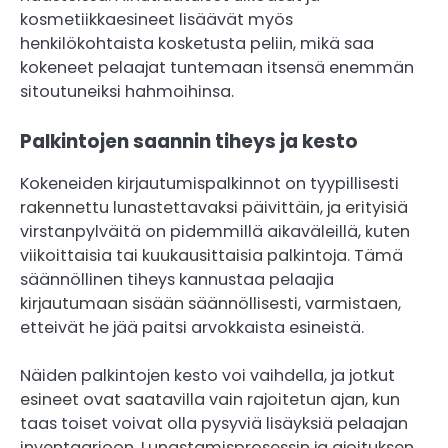
kosmetiikkaesineet lisäävät myös
henkilökohtaista kosketusta peliin, mikä saa
kokeneet pelaajat tuntemaan itsensä enemmän
sitoutuneiksi hahmoihinsa.
Palkintojen saannin tiheys ja kesto
Kokeneiden kirjautumispalkinnot on tyypillisesti
rakennettu lunastettavaksi päivittäin, ja erityisiä
virstanpylväitä on pidemmillä aikaväleillä, kuten
viikoittaisia tai kuukausittaisia palkintoja. Tämä
säännöllinen tiheys kannustaa pelaajia
kirjautumaan sisään säännöllisesti, varmistaen,
etteivät he jää paitsi arvokkaista esineistä.
Näiden palkintojen kesto voi vaihdella, ja jotkut
esineet ovat saatavilla vain rajoitetun ajan, kun
taas toiset voivat olla pysyviä lisäyksiä pelaajan
inventaarioon. Lunastamisprosessin ja ajoituksen