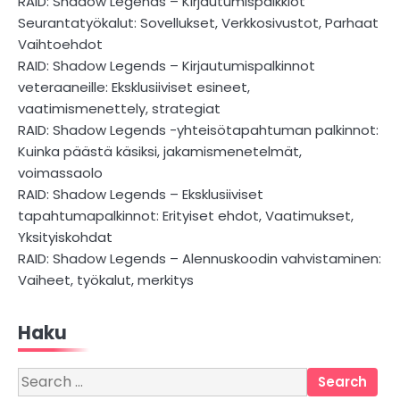
RAID: Shadow Legends – Kirjautumispalkkiot
Seurantatyökalut: Sovellukset, Verkkosivustot, Parhaat
Vaihtoehdot
RAID: Shadow Legends – Kirjautumispalkinnot
veteraaneille: Eksklusiiviset esineet,
vaatimismenettely, strategiat
RAID: Shadow Legends -yhteisötapahtuman palkinnot:
Kuinka päästä käsiksi, jakamismenetelmät,
voimassaolo
RAID: Shadow Legends – Eksklusiiviset
tapahtumapalkinnot: Erityiset ehdot, Vaatimukset,
Yksityiskohdat
RAID: Shadow Legends – Alennuskoodin vahvistaminen:
Vaiheet, työkalut, merkitys
Haku
Search
for: