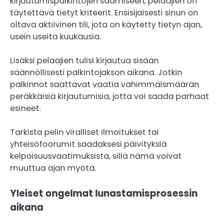
kirjautumispalkintojen saamiseen, pelaajien on
täytettävä tietyt kriteerit. Ensisijaisesti sinun on
oltava aktiivinen tili, jota on käytetty tietyn ajan,
usein useita kuukausia.
Lisäksi pelaajien tulisi kirjautua sisään
säännöllisesti palkintojakson aikana. Jotkin
palkinnot saattavat vaatia vähimmäismäärän
peräkkäisiä kirjautumisia, jotta voi saada parhaat
esineet.
Tarkista pelin viralliset ilmoitukset tai
yhteisöfoorumit saadaksesi päivityksiä
kelpoisuusvaatimuksista, sillä nämä voivat
muuttua ajan myötä.
Yleiset ongelmat lunastamisprosessin
aikana