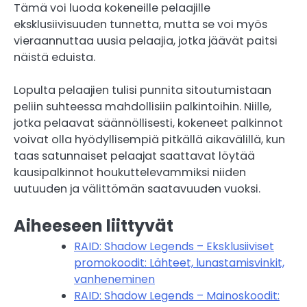
Tämä voi luoda kokeneille pelaajille
eksklusiivisuuden tunnetta, mutta se voi myös
vieraannuttaa uusia pelaajia, jotka jäävät paitsi
näistä eduista.
Lopulta pelaajien tulisi punnita sitoutumistaan
peliin suhteessa mahdollisiin palkintoihin. Niille,
jotka pelaavat säännöllisesti, kokeneet palkinnot
voivat olla hyödyllisempiä pitkällä aikavälillä, kun
taas satunnaiset pelaajat saattavat löytää
kausipalkinnot houkuttelevammiksi niiden
uutuuden ja välittömän saatavuuden vuoksi.
Aiheeseen liittyvät
RAID: Shadow Legends – Eksklusiiviset
promokoodit: Lähteet, lunastamisvinkit,
vanheneminen
RAID: Shadow Legends – Mainoskoodit: