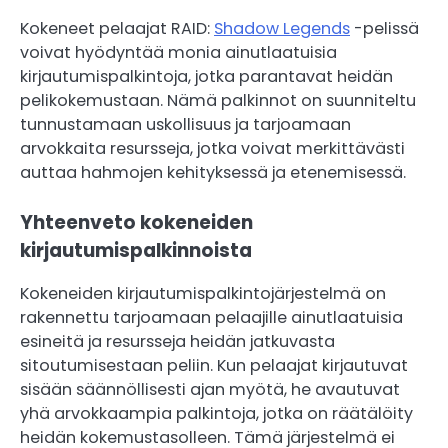
Kokeneet pelaajat RAID:
Shadow Legends
-pelissä
voivat hyödyntää monia ainutlaatuisia
kirjautumispalkintoja, jotka parantavat heidän
pelikokemustaan. Nämä palkinnot on suunniteltu
tunnustamaan uskollisuus ja tarjoamaan
arvokkaita resursseja, jotka voivat merkittävästi
auttaa hahmojen kehityksessä ja etenemisessä.
Yhteenveto kokeneiden
kirjautumispalkinnoista
Kokeneiden kirjautumispalkintojärjestelmä on
rakennettu tarjoamaan pelaajille ainutlaatuisia
esineitä ja resursseja heidän jatkuvasta
sitoutumisestaan peliin. Kun pelaajat kirjautuvat
sisään säännöllisesti ajan myötä, he avautuvat
yhä arvokkaampia palkintoja, jotka on räätälöity
heidän kokemustasolleen. Tämä järjestelmä ei