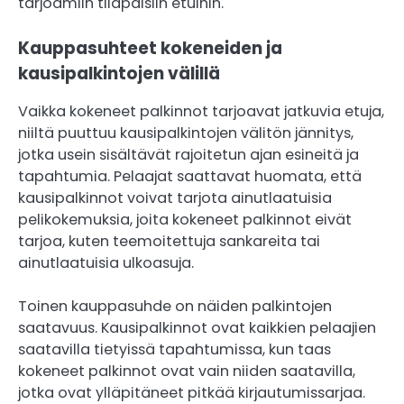
tarjoamiin tilapäisiin etuihin.
Kauppasuhteet kokeneiden ja
kausipalkintojen välillä
Vaikka kokeneet palkinnot tarjoavat jatkuvia etuja,
niiltä puuttuu kausipalkintojen välitön jännitys,
jotka usein sisältävät rajoitetun ajan esineitä ja
tapahtumia. Pelaajat saattavat huomata, että
kausipalkinnot voivat tarjota ainutlaatuisia
pelikokemuksia, joita kokeneet palkinnot eivät
tarjoa, kuten teemoitettuja sankareita tai
ainutlaatuisia ulkoasuja.
Toinen kauppasuhde on näiden palkintojen
saatavuus. Kausipalkinnot ovat kaikkien pelaajien
saatavilla tietyissä tapahtumissa, kun taas
kokeneet palkinnot ovat vain niiden saatavilla,
jotka ovat ylläpitäneet pitkää kirjautumissarjaa.