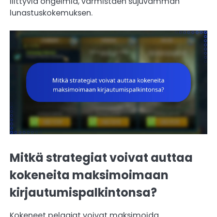
liittyviä ongelmia, varmistaen sujuvamman
lunastuskokemuksen.
Mitkä strategiat voivat auttaa
kokeneita maksimoimaan
kirjautumispalkintonsa?
Kokeneet pelaajat voivat maksimoida