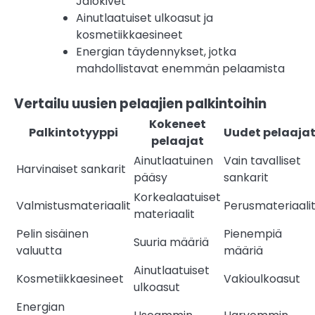
Jalokivet
Ainutlaatuiset ulkoasut ja
kosmetiikkaesineet
Energian täydennykset, jotka
mahdollistavat enemmän pelaamista
Vertailu uusien pelaajien palkintoihin
Kokeneet
Palkintotyyppi
Uudet pelaaja
pelaajat
Ainutlaatuinen
Vain tavalliset
Harvinaiset sankarit
pääsy
sankarit
Korkealaatuiset
Valmistusmateriaalit
Perusmateriaali
materiaalit
Pelin sisäinen
Pienempiä
Suuria määriä
valuutta
määriä
Ainutlaatuiset
Kosmetiikkaesineet
Vakioulkoasut
ulkoasut
Energian