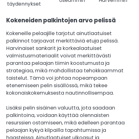
Useammin
Harvemmin
täydennykset
Kokeneiden palkintojen arvo pelissä
Kokeneille pelaajille tarjotut ainutlaatuiset
palkinnot tarjoavat merkittäviä etuja pelissä.
Harvinaiset sankarit ja korkealaatuiset
valmistusmateriaalit voivat merkittävästi
parantaa pelaajan tiimin koostumusta ja
strategiaa, mikä mahdollistaa tehokkaammat
taistelut. Tämä voi johtaa nopeampaan
etenemiseen pelin sisällössä, mikä tekee
kokonaiskokemuksesta nautinnollisempaa.
Lisäksi pelin sisäinen valuutta, jota saadaan
palkintoina, voidaan käyttää olennaisten
resurssien ostamiseen, mikä edelleen parantaa
pelaajan kykyä kilpailla tapahtumissa ja
haasteissa. Ainutlaatuiset ulkoasut ja