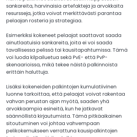
sankareita, harvinaisia artefakteja ja arvokkaita
resursseja, jotka voivat merkittävästi parantaa
pelaajan rosteria ja strategiaa.
Esimerkiksi kokeneet pelaajat saattavat saada
ainutlaatuisia sankareita, joita ei voi saada
tavallisessa pelissä tai kausitapahtumissa. Tämä
voi luoda kilpailuetua sekä PvE- että PvP-
skenaarioissa, mikä tekee näistä palkinnoista
erittäin haluttuja.
Lisäksi kokeneiden palkintojen kumulatiivinen
luonne tarkoittaa, että pelaajat voivat rakentaa
vahvan perustan ajan myötä, saaden yhä
arvokkaampia esineitä, kun he jatkavat
säännöllistä kirjautumista. Tämä pitkäaikainen
sitoutuminen voi johtaa vahvempaan
pelikokemukseen verrattuna kausipalkintojen