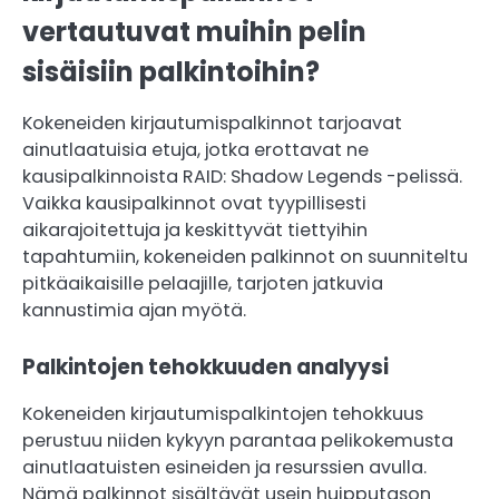
vertautuvat muihin pelin
sisäisiin palkintoihin?
Kokeneiden kirjautumispalkinnot tarjoavat
ainutlaatuisia etuja, jotka erottavat ne
kausipalkinnoista RAID: Shadow Legends -pelissä.
Vaikka kausipalkinnot ovat tyypillisesti
aikarajoitettuja ja keskittyvät tiettyihin
tapahtumiin, kokeneiden palkinnot on suunniteltu
pitkäaikaisille pelaajille, tarjoten jatkuvia
kannustimia ajan myötä.
Palkintojen tehokkuuden analyysi
Kokeneiden kirjautumispalkintojen tehokkuus
perustuu niiden kykyyn parantaa pelikokemusta
ainutlaatuisten esineiden ja resurssien avulla.
Nämä palkinnot sisältävät usein huipputason