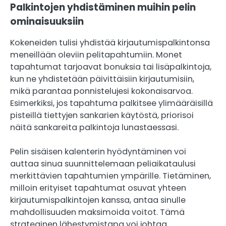
Palkintojen yhdistäminen muihin pelin
ominaisuuksiin
Kokeneiden tulisi yhdistää kirjautumispalkintonsa
meneillään oleviin pelitapahtumiin. Monet
tapahtumat tarjoavat bonuksia tai lisäpalkintoja,
kun ne yhdistetään päivittäisiin kirjautumisiin,
mikä parantaa ponnistelujesi kokonaisarvoa.
Esimerkiksi, jos tapahtuma palkitsee ylimääräisillä
pisteillä tiettyjen sankarien käytöstä, priorisoi
näitä sankareita palkintoja lunastaessasi.
Pelin sisäisen kalenterin hyödyntäminen voi
auttaa sinua suunnittelemaan peliaikataulusi
merkittävien tapahtumien ympärille. Tietäminen,
milloin erityiset tapahtumat osuvat yhteen
kirjautumispalkintojen kanssa, antaa sinulle
mahdollisuuden maksimoida voitot. Tämä
strateginen lähestymistapa voi johtaa