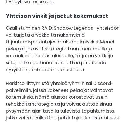
hyödyllisiä resursseja.
Yhteisön vinkit ja jaetut kokemukset
Osallistuminen RAID: Shadow Legends -yhteisöön
voi tarjota arvokkaita näkemyksiä
kirjautumispalkintojen maksimoimiseksi. Monet
pelaajat jakavat strategioitaan foorumeilla ja
sosiaalisen median alustoilla, tarjoten vinkkejä
siitä, mitkä palkinnot kannattaa priorisoida
nykyisten pelitrendien perusteella.
Harkitse liittymistä yhteisöryhmiin tai Discord-
palvelimiin, joissa kokeneet pelaajat vaihtavat
kokemuksia. Nämä alustat korostavat usein
tehokkaita strategioita ja voivat auttaa sinua
pysymään ajan tasalla tulevista tapahtumista,
jotka voivat vaikuttaa palkintojen lunastamiseesi.